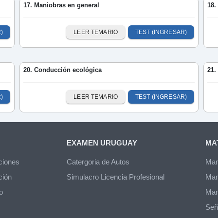
17. Maniobras en general
18.
)
LEER TEMARIO
TEST (INGRESAR)
20. Conducción ecológica
21.
)
LEER TEMARIO
TEST (INGRESAR)
EXAMEN URUGUAY
MA
ciones
Catergoria de Autos
Man
ción
Simulacro Licencia Profesional
Man
o
Man
Señ