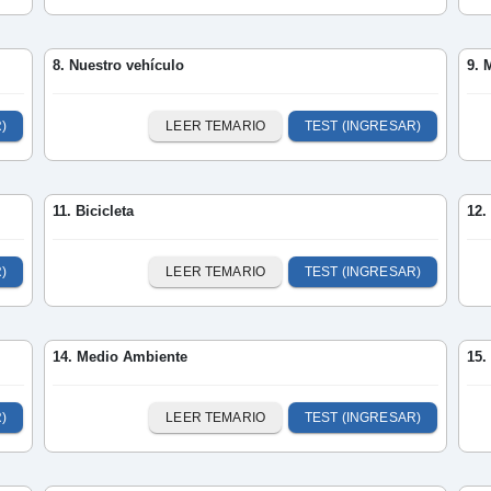
8. Nuestro vehículo
9. 
)
LEER TEMARIO
TEST (INGRESAR)
11. Bicicleta
12.
)
LEER TEMARIO
TEST (INGRESAR)
14. Medio Ambiente
15.
)
LEER TEMARIO
TEST (INGRESAR)