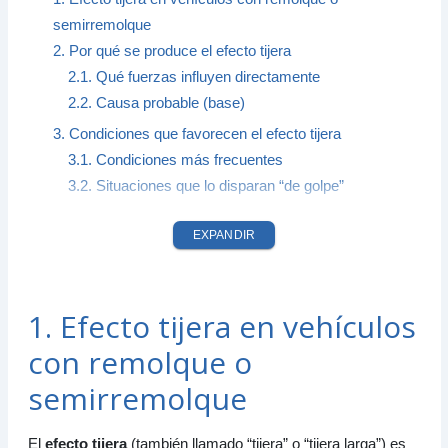
semirremolque
2. Por qué se produce el efecto tijera
2.1. Qué fuerzas influyen directamente
2.2. Causa probable (base)
3. Condiciones que favorecen el efecto tijera
3.1. Condiciones más frecuentes
3.2. Situaciones que lo disparan “de golpe”
4. Cómo prevenir el efecto tijera
EXPANDIR
4.1. Prevención con conducción defensiva
4.2. Prevención con frenos y caja de cambios
4.3. Prevención con carga y estabilidad
1. Efecto tijera en vehículos
5. Qué hacer si comienza un efecto tijera
con remolque o
5.1. Reacción recomendada en el inicio
5.2. Lo que se debe evitar sí o sí
semirremolque
6. Tecnología que ayuda, pero no reemplaza la
conducción
El
efecto tijera
(también llamado “tijera” o “tijera larga”) es