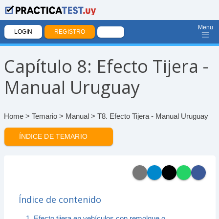
Menu
LOGIN
REGISTRO
Capítulo 8: Efecto Tijera -
Manual Uruguay
Home
>
Temario
>
Manual
> T8. Efecto Tijera - Manual Uruguay
ÍNDICE DE TEMARIO
Índice de contenido
1. Efecto tijera en vehículos con remolque o