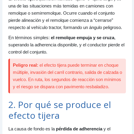
6.1. Sistemas que reducen el riesgo
una de las situaciones más temidas en camiones con
remolque o semirremolque. Ocurre cuando el conjunto
7. Relación entre el efecto tijera y la conducción
pierde alineación y el remolque comienza a “cerrarse”
eficiente
respecto al vehículo tractor, formando un ángulo peligroso.
7.1. Objetivos de la conducción eficiente
7.2. Hábitos que ayudan a evitar la tijera
En términos simples:
el remolque empuja y se cruza
,
superando la adherencia disponible, y el conductor pierde el
8. Checklist rápido para examen y conducción real
control del conjunto.
8.1. Causas típicas
8.2. Prevención
Peligro real:
el efecto tijera puede terminar en choque
8.3. Si empieza la tijera
múltiple, invasión del carril contrario, salida de calzada o
vuelco. En ruta, los segundos de reacción son mínimos
y el riesgo se dispara con pavimento resbaladizo.
2. Por qué se produce el
efecto tijera
La causa de fondo es la
pérdida de adherencia
y el