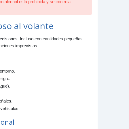
n alcohol está prohibida y se controla
oso al volante
e decisiones. Incluso con cantidades pequeñas
aciones imprevistas.
entorno.
ligro.
ague).
eñales.
 vehículos.
ional