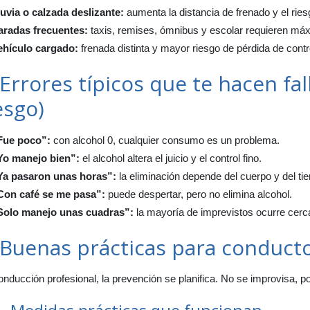
luvia o calzada deslizante:
aumenta la distancia de frenado y el ries
aradas frecuentes:
taxis, remises, ómnibus y escolar requieren máx
ehículo cargado:
frenada distinta y mayor riesgo de pérdida de contr
 Errores típicos que te hacen fa
esgo)
Fue poco”:
con alcohol 0, cualquier consumo es un problema.
Yo manejo bien”:
el alcohol altera el juicio y el control fino.
Ya pasaron unas horas”:
la eliminación depende del cuerpo y del ti
Con café se me pasa”:
puede despertar, pero no elimina alcohol.
Solo manejo unas cuadras”:
la mayoría de imprevistos ocurre cerca
 Buenas prácticas para conduct
nducción profesional, la prevención se planifica. No se improvisa, po