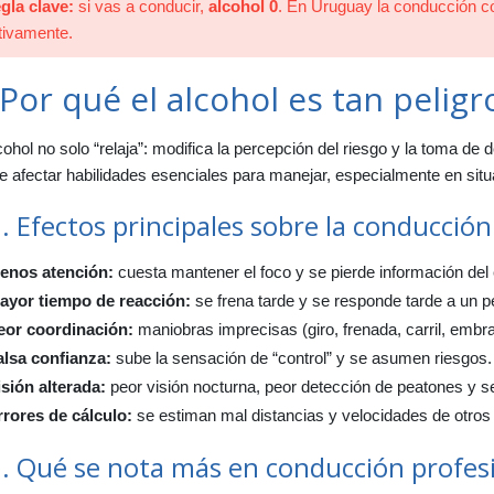
gla clave:
si vas a conducir,
alcohol 0
. En Uruguay la conducción co
1. Resumen para el examen
tivamente.
 Por qué el alcohol es tan peligr
cohol no solo “relaja”: modifica la percepción del riesgo y la toma d
 afectar habilidades esenciales para manejar, especialmente en situ
. Efectos principales sobre la conducción
enos atención:
cuesta mantener el foco y se pierde información del 
ayor tiempo de reacción:
se frena tarde y se responde tarde a un pe
eor coordinación:
maniobras imprecisas (giro, frenada, carril, embr
alsa confianza:
sube la sensación de “control” y se asumen riesgos.
isión alterada:
peor visión nocturna, peor detección de peatones y s
rrores de cálculo:
se estiman mal distancias y velocidades de otros
2. Qué se nota más en conducción profes