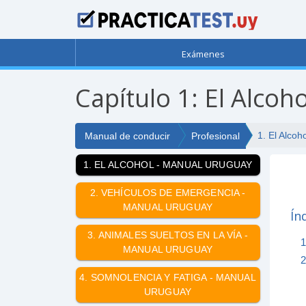
Exámenes
Capítulo 1: El Alcoh
1. El Alcoh
Manual de conducir
Profesional
1. EL ALCOHOL - MANUAL URUGUAY
2. VEHÍCULOS DE EMERGENCIA -
MANUAL URUGUAY
Ín
3. ANIMALES SUELTOS EN LA VÍA -
1
MANUAL URUGUAY
2
4. SOMNOLENCIA Y FATIGA - MANUAL
URUGUAY