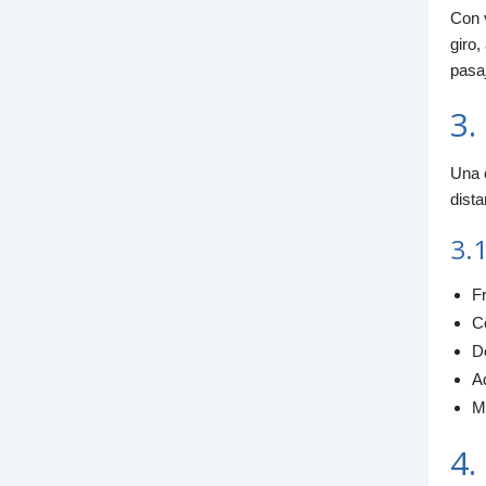
Con v
giro,
pasa
3.
Una 
dista
3.
F
Co
D
Ad
M
4.