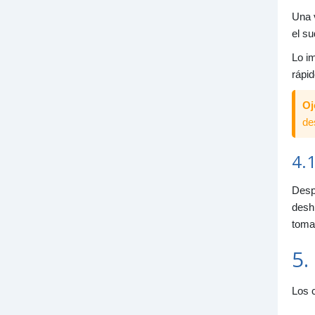
Una v
el su
Lo im
rápid
Oj
de
4.
Despu
deshi
toma
5.
Los 