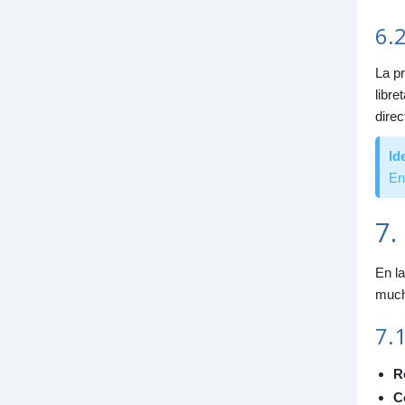
6.2
La pr
libre
direc
Id
En
7.
En la
much
7.1
R
C