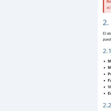
Re
1
ac
2.
El al
puede
2.1
M
M
P
F
V
E
2.