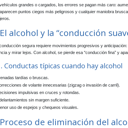
ehículos grandes o cargados, los errores se pagan más caro: aumenta
 aparecen puntos ciegos más peligrosos y cualquier maniobra brusca 
jeros.
 El alcohol y la “conducción suav
conducción segura requiere movimientos progresivos y anticipación: 
ncia y mirar lejos. Con alcohol, se pierde esa “conducción fina” y ap
1. Conductas típicas cuando hay alcohol
renadas tardías o bruscas.
rrecciones de volante innecesarias (zigzag o invasión de carril).
ecisiones impulsivas en cruces y rotondas.
elantamientos sin margen suficiente.
enor uso de espejos y chequeos visuales.
 Proceso de eliminación del alc