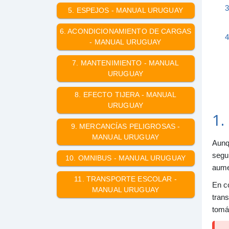
3
5. ESPEJOS - MANUAL URUGUAY
6. ACONDICIONAMIENTO DE CARGAS
4
- MANUAL URUGUAY
7. MANTENIMIENTO - MANUAL
5
URUGUAY
8. EFECTO TIJERA - MANUAL
URUGUAY
6
1.
9. MERCANCÍAS PELIGROSAS -
MANUAL URUGUAY
Aunqu
7
segu
10. OMNIBUS - MANUAL URUGUAY
aumen
11. TRANSPORTE ESCOLAR -
8
En c
MANUAL URUGUAY
9
trans
tomá
1