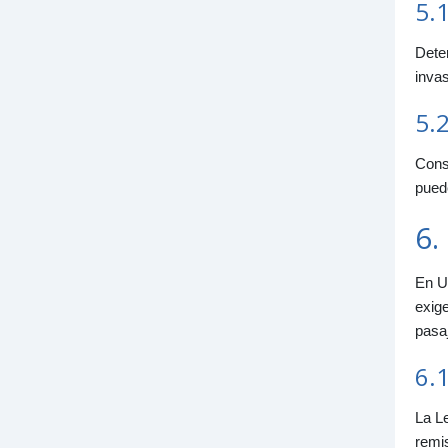
5.
Deter
invas
5.
Consi
puede
6.
En Ur
exige
pasa
6.1
La Le
remis