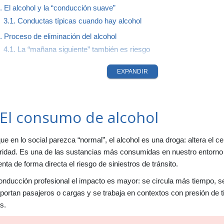
. El alcohol y la “conducción suave”
3.1. Conductas típicas cuando hay alcohol
. Proceso de eliminación del alcohol
4.1. La “mañana siguiente” también es riesgo
. Cómo se detecta el alcohol en el organismo
EXPANDIR
5.1. Espirometría
5.2. Alcoholemia
. Normativa y conducción profesional en Uruguay
 El consumo de alcohol
6.1. Enfoque profesional (pasajeros y cargas)
6.2. Qué puede pasar si se detecta alcohol
e en lo social parezca “normal”, el alcohol es una droga: altera el 
. Situaciones reales donde más se cometen errores
ridad. Es una de las sustancias más consumidas en nuestro entorno
7.1. Escenarios críticos
ta de forma directa el riesgo de siniestros de tránsito.
. Errores típicos que te hacen fallar (y aumentan el riesgo)
onducción profesional el impacto es mayor: se circula más tiempo, 
. Buenas prácticas para conductores profesionales
portan pasajeros o cargas y se trabaja en contextos con presión de ti
9.1. Medidas prácticas que funcionan
s.
0. Checklist rápido antes de conducir