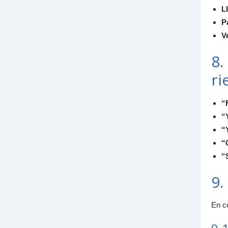
L
P
V
8.
ri
“
“
“
“
“
9.
En co