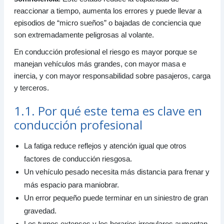
6. Qué hacer si sentís somnolencia o fatiga
reaccionar a tiempo, aumenta los errores y puede llevar a
6.1. Acciones correctas e inmediatas
episodios de “micro sueños” o bajadas de conciencia que
son extremadamente peligrosas al volante.
6.2. Cómo hacer una pausa que sirva
7. Qué NO es una solución
En conducción profesional el riesgo es mayor porque se
7.1. Errores comunes
manejan vehículos más grandes, con mayor masa e
inercia, y con mayor responsabilidad sobre pasajeros, carga
8. Prevención para conductores profesionales
y terceros.
8.1. Hábitos que ayudan de verdad
8.2. Prevención en rutas largas y monótonas
1.1. Por qué este tema es clave en
9. Resumen para el examen
conducción profesional
La fatiga reduce reflejos y atención igual que otros
factores de conducción riesgosa.
Un vehículo pesado necesita más distancia para frenar y
más espacio para maniobrar.
Un error pequeño puede terminar en un siniestro de gran
gravedad.
Los turnos extensos y los horarios irregulares aumentan