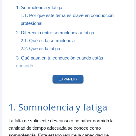
1. Somnolencia y fatiga
1.1. Por qué este tema es clave en conducción
profesional
2. Diferencia entre somnolencia y fatiga
2.1. Qué es la somnolencia
2.2. Qué es la fatiga
3. Qué pasa en tu conducción cuando estás
cansado
3.1. Efectos más frecuentes en conducción
EXPANDIR
3.2. Por qué aumenta tanto el riesgo en ruta
4. Causas principales de somnolencia y fatiga
4.1. Causas más comunes
1. Somnolencia y fatiga
4.2. Alimentación, hidratación y hábitos
5. Señales de alerta
La falta de suficiente descanso o no haber dormido la
5.1. Señales típicas de somnolencia
cantidad de tiempo adecuada se conoce como
5.2. Señales típicas de fatiga
somnolencia
. Este estado reduce la capacidad de