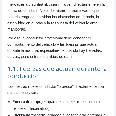
7. Conceptos básicos de vehículos de carga
mercadería
y su
distribución
influyen directamente en la
7.1. Definiciones esenciales
forma de conducir. No es lo mismo manejar vacío que
hacerlo cargado: cambian las distancias de frenado, la
8. Enganche del semirremolque
estabilidad en curvas y la respuesta del vehículo ante
8.1. Método de enganche paso a paso
maniobras.
8.2. Verificaciones antes de iniciar marcha
Por eso, el conductor profesional debe conocer el
9. Maniobras de marcha atrás con remolque y
comportamiento del vehículo y las fuerzas que actúan
semirremolque
durante la marcha, especialmente cuando hay frenadas,
9.1. Regla práctica de giro
curvas, pendientes o cambios de carril.
10. Checklist rápido antes de salir
1.1. Fuerzas que actúan durante la
10.1. Verificaciones mínimas
conducción
11. Material complementario
Las fuerzas que el conductor “provoca” directamente con
sus acciones son:
Fuerza de empuje:
aparece al acelerar (el conjunto
tiende a ir hacia atrás).
Fuerza de frenado:
aparece al desacelerar o frenar (la