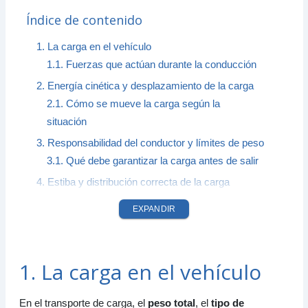
Índice de contenido
1. La carga en el vehículo
1.1. Fuerzas que actúan durante la conducción
2. Energía cinética y desplazamiento de la carga
2.1. Cómo se mueve la carga según la
situación
3. Responsabilidad del conductor y límites de peso
3.1. Qué debe garantizar la carga antes de salir
4. Estiba y distribución correcta de la carga
4.1. Reglas básicas de distribución
EXPANDIR
4.2. Cómo evitar que se desplace
5. Carga y descargas parciales
5.1. Prevenciones importantes
1. La carga en el vehículo
6. Compatibilidad de mercaderías
6.1. Ejemplos de incompatibilidades típicas
En el transporte de carga, el
peso total
, el
tipo de