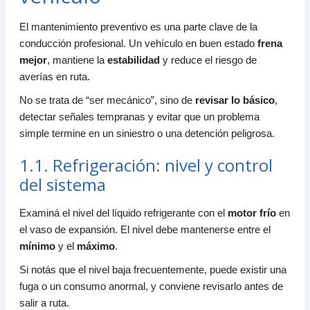
5. El tacómetro y el uso correcto del motor
5.1. Zona verde
El mantenimiento preventivo es una parte clave de la
5.2. Zona roja
conducción profesional. Un vehículo en buen estado
frena
mejor
6. Sistema de suspensión
, mantiene la
estabilidad
y reduce el riesgo de
averías en ruta.
6.1. Qué la deteriora más rápido
6.2. Consecuencias de una suspensión en mal
No se trata de “ser mecánico”, sino de
revisar lo básico
,
estado
detectar señales tempranas y evitar que un problema
simple termine en un siniestro o una detención peligrosa.
7. Aspectos generales de mecánica del vehículo
7.1. Sistemas principales que todo conductor
1.1. Refrigeración: nivel y control
profesional debe entender
del sistema
8. Motor
8.1. Motores y tipos de energía
Examiná el nivel del líquido refrigerante con el
motor frío
en
8.2. Ciclo de 4 tiempos
el vaso de expansión. El nivel debe mantenerse entre el
mínimo
y el
máximo
.
8.3. Funcionamiento del motor diésel
8.4. Elementos fijos y móviles
Si notás que el nivel baja frecuentemente, puede existir una
fuga o un consumo anormal, y conviene revisarlo antes de
9. Sistemas componentes del motor
salir a ruta.
9.1. Sistema de distribución