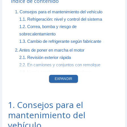
Índice de contenido
1. Consejos para el mantenimiento del vehículo
1.1. Refrigeración: nivel y control del sistema
1.2. Correa, bomba y riesgo de
sobrecalentamiento
1.3. Cambio de refrigerante según fabricante
2. Antes de poner en marcha el motor
2.1. Revisión exterior rápida
2.2. En camiones y conjuntos con remolque
2.3. Limpia parabrisas y pulverizadores
EXPANDIR
3. Controles de niveles esenciales
3.1. Nivel de aceite
3.2. Nivel de líquido refrigerante
1. Consejos para el
3.3. Correas, manguitos y fugas
mantenimiento del
4. Luces y señalización óptica
4.1. Qué revisar antes de salir
vehículo