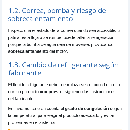
9.2. Sistema de alimentación
1.2. Correa, bomba y riesgo de
9.3. Sistema de lubricación
sobrecalentamiento
9.4. Sistema de refrigeración
10. Equipos eléctricos
Inspeccioná el estado de la correa cuando sea accesible. Si
10.1. Batería: cuidado y manipulación
patina, está floja o se rompe, puede fallar la refrigeración
porque la bomba de agua deja de moverse, provocando
11. Transmisión
sobrecalentamiento
del motor.
11.1. Elementos importantes
1.3. Cambio de refrigerante según
12. Sistema de dirección
12.1. Si el vehículo se va hacia un lado
fabricante
12.2. Si la dirección está dura
El líquido refrigerante debe reemplazarse en todo el circuito
13. Neumáticos
con un producto
compuesto
, siguiendo las instrucciones
13.1. Código de tamaño del neumático
del fabricante.
13.2. Profundidad mínima y desgaste
En invierno, tené en cuenta el
grado de congelación
según
la temperatura, para elegir el producto adecuado y evitar
problemas en el sistema.