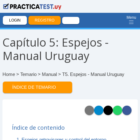
Menu
LOGIN
REGISTRO
Capítulo 5: Espejos -
Manual Uruguay
Home
>
Temario
>
Manual
> T5. Espejos - Manual Uruguay
ÍNDICE DE TEMARIO
Índice de contenido
1. Espejos retrovisores y control del entorno