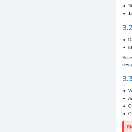
Si
Ta
3.2
D
El
Si ne
riesg
3.
Ve
As
Co
C
Ri