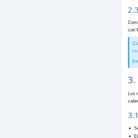
2.3
Compr
con l
Co
un
En
3.
Los n
calie
3.1
S
El