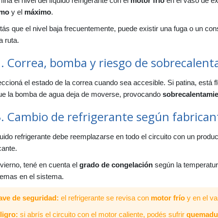
ná el nivel del líquido refrigerante con el
motor frío
en el vaso de ex
. Aspectos generales de mecánica del vehículo
imo
y el
máximo
.
7.1. Sistemas principales que todo conductor profesional debe ente
tás que el nivel baja frecuentemente, puede existir una fuga o un co
. Motor
a ruta.
8.1. Motores y tipos de energía
8.2. Ciclo de 4 tiempos
2. Correa, bomba y riesgo de sobrecalen
8.3. Funcionamiento del motor diésel
ccioná el estado de la correa cuando sea accesible. Si patina, está flo
8.4. Elementos fijos y móviles
ue la bomba de agua deja de moverse, provocando
sobrecalentami
. Sistemas componentes del motor
9.1. Sistema de distribución
3. Cambio de refrigerante según fabrican
9.2. Sistema de alimentación
9.3. Sistema de lubricación
quido refrigerante debe reemplazarse en todo el circuito con un produ
cante.
9.4. Sistema de refrigeración
0. Equipos eléctricos
vierno, tené en cuenta el
grado de congelación
según la temperatura
10.1. Batería: cuidado y manipulación
lemas en el sistema.
1. Transmisión
ave de seguridad:
el refrigerante se revisa con
motor frío
y en el va
11.1. Elementos importantes
ligro:
si abrís el circuito con el motor caliente, podés sufrir
quemadu