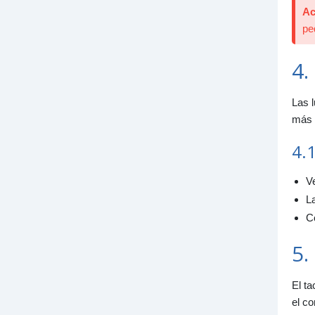
Ac
pe
4.
Las 
más 
4.1
Ve
La
Co
5.
El ta
el c