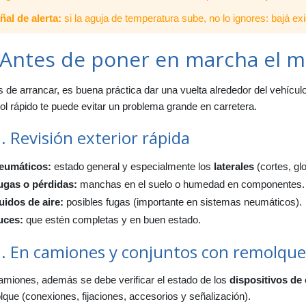
2. Sistema de dirección
ñal de alerta:
si la aguja de temperatura sube, no lo ignores: bajá ex
12.1. Si el vehículo se va hacia un lado
12.2. Si la dirección está dura
 Antes de poner en marcha el m
3. Neumáticos
13.1. Código de tamaño del neumático
 de arrancar, es buena práctica dar una vuelta alrededor del vehículo
13.2. Profundidad mínima y desgaste
ol rápido te puede evitar un problema grande en carretera.
. Revisión exterior rápida
eumáticos:
estado general y especialmente los
laterales
(cortes, gl
ugas o pérdidas:
manchas en el suelo o humedad en componentes.
uidos de aire:
posibles fugas (importante en sistemas neumáticos).
uces:
que estén completas y en buen estado.
2. En camiones y conjuntos con remolque
amiones, además se debe verificar el estado de los
dispositivos de
que (conexiones, fijaciones, accesorios y señalización).