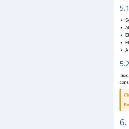
5.
Se
Ab
E
E
A
5.2
Indic
cons
Cl
En
6.