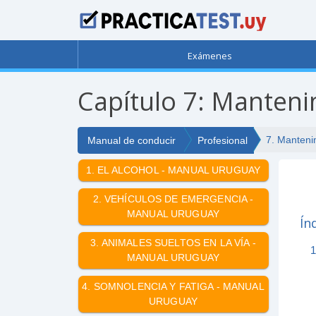
Exámenes
Capítulo 7: Manten
7. Manteni
Manual de conducir
Profesional
1. EL ALCOHOL - MANUAL URUGUAY
2. VEHÍCULOS DE EMERGENCIA -
MANUAL URUGUAY
Ín
3. ANIMALES SUELTOS EN LA VÍA -
1
MANUAL URUGUAY
4. SOMNOLENCIA Y FATIGA - MANUAL
URUGUAY