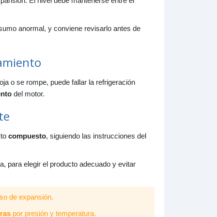
pansión. El nivel debe mantenerse entre el
nder
nsumo anormal, y conviene revisarlo antes de
tamiento
ja o se rompe, puede fallar la refrigeración
ento
del motor.
te
cto
compuesto
, siguiendo las instrucciones del
, para elegir el producto adecuado y evitar
so de expansión.
ras
por presión y temperatura.