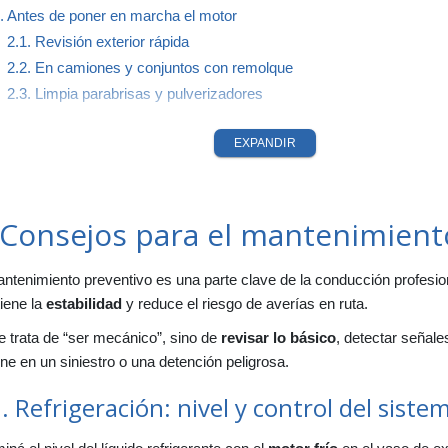
. Antes de poner en marcha el motor
2.1. Revisión exterior rápida
2.2. En camiones y conjuntos con remolque
2.3. Limpia parabrisas y pulverizadores
. Controles de niveles esenciales
EXPANDIR
3.1. Nivel de aceite
3.2. Nivel de líquido refrigerante
3.3. Correas, manguitos y fugas
 Consejos para el mantenimient
. Luces y señalización óptica
4.1. Qué revisar antes de salir
antenimiento preventivo es una parte clave de la conducción profesi
. El tacómetro y el uso correcto del motor
iene la
estabilidad
y reduce el riesgo de averías en ruta.
5.1. Zona verde
 trata de “ser mecánico”, sino de
revisar lo básico
, detectar señal
5.2. Zona roja
ne en un siniestro o una detención peligrosa.
. Sistema de suspensión
. Refrigeración: nivel y control del siste
6.1. Qué la deteriora más rápido
6.2. Consecuencias de una suspensión en mal estado