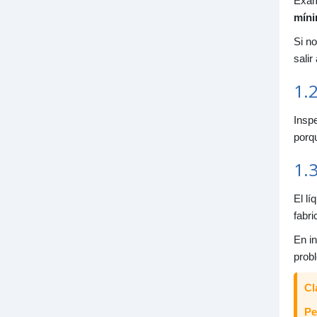
Exami
7
mín
Si no
8
salir 
1.
Inspe
porq
9
1.
El lí
fabri
1
En in
prob
1
Cl
Pe