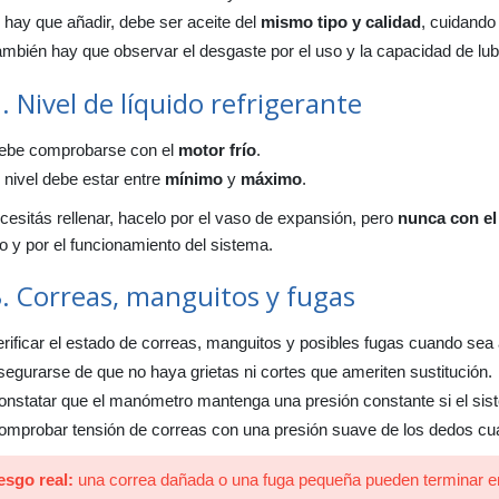
 hay que añadir, debe ser aceite del
mismo tipo y calidad
, cuidando
mbién hay que observar el desgaste por el uso y la capacidad de lubr
. Nivel de líquido refrigerante
ebe comprobarse con el
motor frío
.
 nivel debe estar entre
mínimo
y
máximo
.
cesitás rellenar, hacelo por el vaso de expansión, pero
nunca con el
o y por el funcionamiento del sistema.
3. Correas, manguitos y fugas
rificar el estado de correas, manguitos y posibles fugas cuando sea 
egurarse de que no haya grietas ni cortes que ameriten sustitución.
nstatar que el manómetro mantenga una presión constante si el sist
omprobar tensión de correas con una presión suave de los dedos cu
esgo real:
una correa dañada o una fuga pequeña pueden terminar 